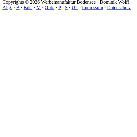
Copyrights © 2026 Werbemanufaktur Bodensee · Dominik Wolff ·
Allg.
·
B
·
Bds.
·
M
·
Obb.
·
P
·
S
·
UL
·
Impressum
·
Datenschutz