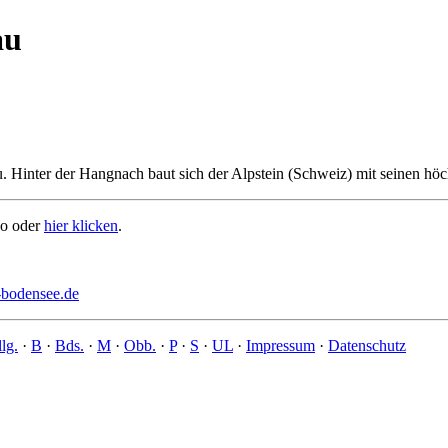
au
inter der Hangnach baut sich der Alpstein (Schweiz) mit seinen höchs
go oder
hier klicken
.
bodensee.de
lg.
·
B
·
Bds.
·
M
·
Obb.
·
P
·
S
·
UL
·
Impressum
·
Datenschutz