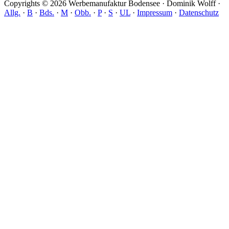
Copyrights © 2026 Werbemanufaktur Bodensee · Dominik Wolff ·
Allg.
·
B
·
Bds.
·
M
·
Obb.
·
P
·
S
·
UL
·
Impressum
·
Datenschutz