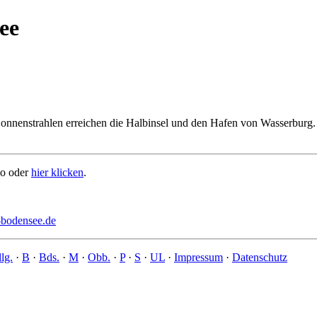
ee
onnenstrahlen erreichen die Halbinsel und den Hafen von Wasserburg.
go oder
hier klicken
.
bodensee.de
lg.
·
B
·
Bds.
·
M
·
Obb.
·
P
·
S
·
UL
·
Impressum
·
Datenschutz